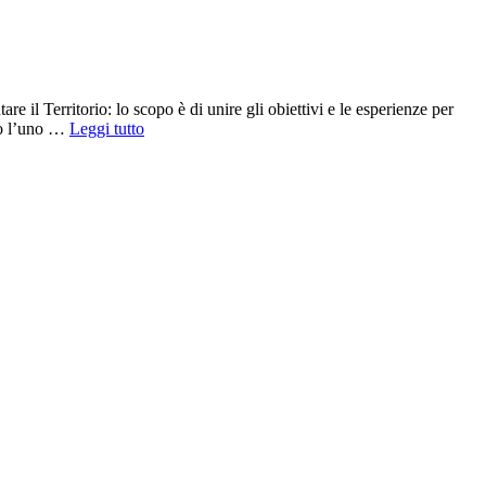
e il Territorio: lo scopo è di unire gli obiettivi e le esperienze per
“Progetto
ndo l’uno …
Leggi tutto
Cicloturismo
nell’Area
Vestina”