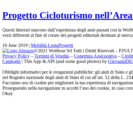
Progetto Cicloturismo nell’Area
Questi itinerari nascono dall’esperienza degli anni passati con la Wolfto
versi differenti al fine di creare dei progetti editoriali destinati al me
10 June 2019
|
Mobilità Lenta
Progetti
©2021 Wolftour Srl Tutti i Diritti Riservati – P.IV
Privacy Policy
–
Termini di Vendita
–
Copertura Assicurativa
–
Credit
Cataloghi
|
This App & API (and some good photos) by
GiovanniDi
Obblighi informativi per le erogazioni pubbliche: gli aiuti di Stato e g
nel Registro nazionale degli aiuti di Stato di cui all’art. 52 della L. 23
Facciamo uso di cookie per migliorare la tua esperienza di navigazione 
Proseguendo nella navigazione tu accetti l’uso dei cookie, in caso con
Okay