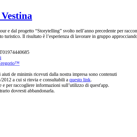
 Vestina
ur e dal progetto “Storytelling” svolto nell’anno precedente per raccontar
rcato turistico. Il risultato è l’esperienza di lavorare in gruppo approccia
A IT01974440685
i
Gregorio™
li aiuti de minimis ricevuti dalla nostra impresa sono contenuti
4/2012 a cui si rinvia e consultabili a
questo link
.
e per raccogliere informazioni sull’utilizzo di quest'app.
trario dovresti abbandonarla.