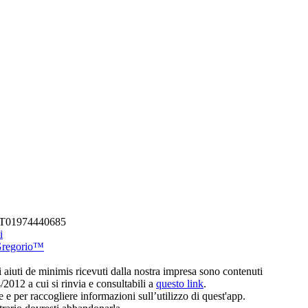
A IT01974440685
i
Gregorio™
li aiuti de minimis ricevuti dalla nostra impresa sono contenuti
4/2012 a cui si rinvia e consultabili a
questo link
.
e per raccogliere informazioni sull’utilizzo di quest'app.