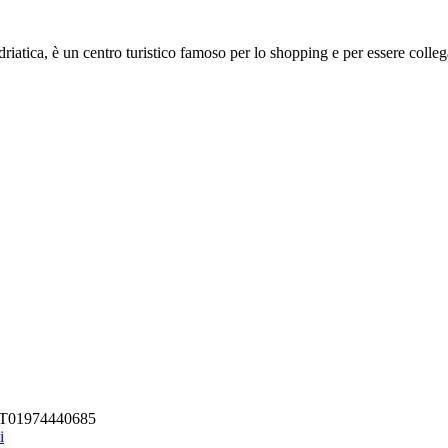
driatica, è un centro turistico famoso per lo shopping e per essere colleg
A IT01974440685
i