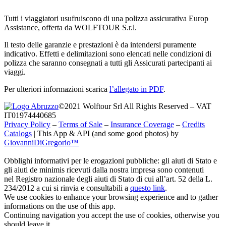
Tutti i viaggiatori usufruiscono di una polizza assicurativa Europ
Assistance, offerta da WOLFTOUR S.r.l.
Il testo delle garanzie e prestazioni è da intendersi puramente
indicativo. Effetti e delimitazioni sono elencati nelle condizioni di
polizza che saranno consegnati a tutti gli Assicurati partecipanti ai
viaggi.
Per ulteriori informazioni scarica
l’allegato in PDF
.
©2021 Wolftour Srl All Rights Reserved – VAT
IT01974440685
Privacy Policy
–
Terms of Sale
–
Insurance Coverage
–
Credits
Catalogs
|
This App & API (and some good photos) by
GiovanniDiGregorio™
Obblighi informativi per le erogazioni pubbliche: gli aiuti di Stato e
gli aiuti de minimis ricevuti dalla nostra impresa sono contenuti
nel Registro nazionale degli aiuti di Stato di cui all’art. 52 della L.
234/2012 a cui si rinvia e consultabili a
questo link
.
We use cookies to enhance your browsing experience and to gather
informations on the use of this app.
Continuing navigation you accept the use of cookies, otherwise you
should leave it.