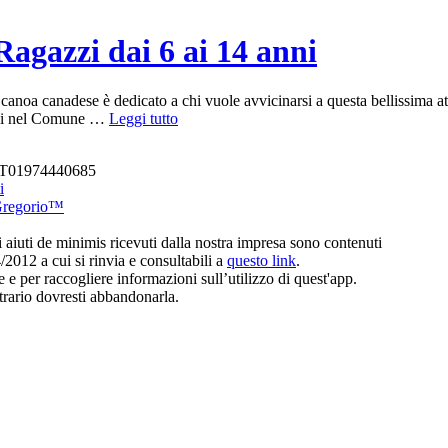
agazzi dai 6 ai 14 anni
 canoa canadese è dedicato a chi vuole avvicinarsi a questa bellissima atti
“Scuola
stivi nel Comune …
Leggi tutto
di
Canoa
A IT01974440685
per
i
Bambini
Gregorio™
e
Ragazzi
li aiuti de minimis ricevuti dalla nostra impresa sono contenuti
dai
4/2012 a cui si rinvia e consultabili a
questo link
.
6
e per raccogliere informazioni sull’utilizzo di quest'app.
ai
trario dovresti abbandonarla.
14
anni”