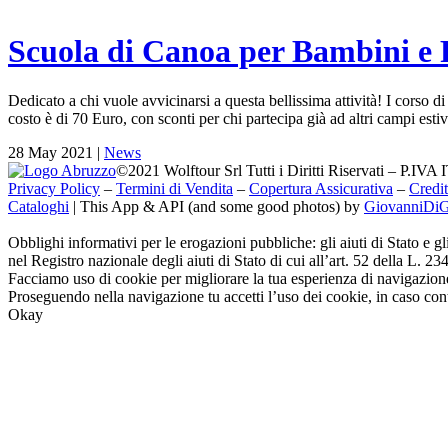
Scuola di Canoa per Bambini e R
Dedicato a chi vuole avvicinarsi a questa bellissima attività! I corso di
costo è di 70 Euro, con sconti per chi partecipa già ad altri campi e
28 May 2021
|
News
©2021 Wolftour Srl Tutti i Diritti Riservati – P.IV
Privacy Policy
–
Termini di Vendita
–
Copertura Assicurativa
–
Credit
Cataloghi
|
This App & API (and some good photos) by
GiovanniDi
Obblighi informativi per le erogazioni pubbliche: gli aiuti di Stato e g
nel Registro nazionale degli aiuti di Stato di cui all’art. 52 della L. 23
Facciamo uso di cookie per migliorare la tua esperienza di navigazione 
Proseguendo nella navigazione tu accetti l’uso dei cookie, in caso con
Okay